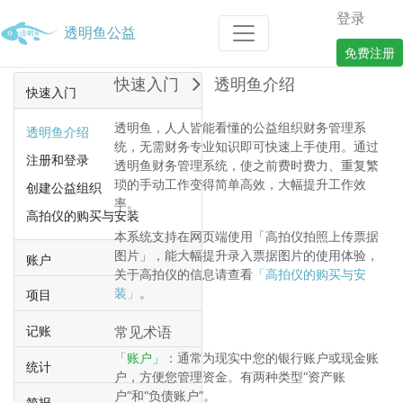
登录
透明鱼公益
免费注册
快速入门
透明鱼介绍
快速入门
透明鱼，人人皆能看懂的公益组织财务管理系
透明鱼介绍
统，无需财务专业知识即可快速上手使用。通过
注册和登录
透明鱼财务管理系统，使之前费时费力、重复繁
琐的手动工作变得简单高效，大幅提升工作效
创建公益组织
率。
高拍仪的购买与安装
本系统支持在网页端使用「高拍仪拍照上传票据
图片」，能大幅提升录入票据图片的使用体验，
账户
关于高拍仪的信息请查看
「高拍仪的购买与安
装」
。
项目
常见术语
记账
「账户」
：通常为现实中您的银行账户或现金账
统计
户，方便您管理资金。有两种类型“资产账
户”和“负债账户”。
简报